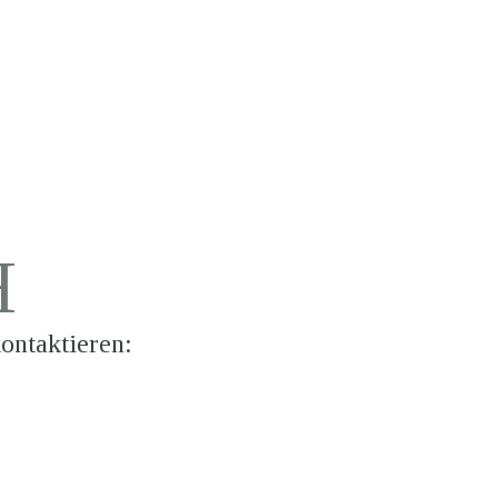
tellung und so vieles mehr. Fragen Sie uns !
H
ontaktieren:
Proin ullamcorpr urna et felilum iaculis lacinia est. Proin dictum elemntu