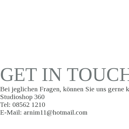
Produktfotografie, Copter-Aufnahmen,Texters
ALLE SYSTEME
OB GEBÄUDE; ODER BRIEFMARKEN,
OB COPTER ODER
MIKROAUFNAHMEN. WERBEVIDEOS
EINSCHLIESSLICH PROGRAMIERUNG,
PRODUKTFOTOGRAFIE
SHOPPFLEGE
VERLEIHT IHRER FIRMA EINEN
BESONDEREN AUFTRIT
GET IN TOUC
Bei jeglichen Fragen, können Sie uns gerne k
Studioshop 360
Tel: 08562 1210
E-Mail: arnim11@hotmail.com
Donec eget tellus non erat lacinia fermentec in velit vel ipsum auctinar. 